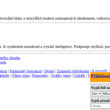
niverzální lásky a nejvyšších hodnot zastoupených idealismem, velkoryso
em. Je symbolem moudrosti a vysoké inteligence. Podporuje myšlení, p
dného obsahu
book
skop
|
Partnerský horoskop
|
Denní
|
Znamení zvěrokruhu
|
Kalendáře 
lebrity
|
Filmy roku
|
Pranostiky
|
Svátky jmen
|
Úplněk
|
Význam jmen
Přihlášení
Najdi lidi 
Najdi přezd