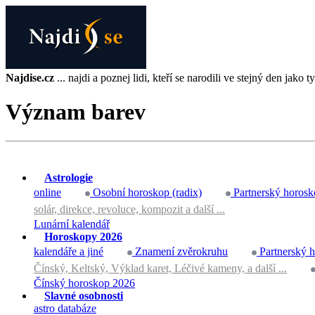
Najdise.cz
... najdi a poznej lidi, kteří se narodili ve stejný den jako ty 
Význam barev
Astrologie
online
Osobní horoskop (radix)
Partnerský horosk
solár, direkce, revoluce, kompozit a další ...
Lunární kalendář
Horoskopy 2026
kalendáře a jiné
Znamení zvěrokruhu
Partnerský 
Čínský, Keltský, Výklad karet, Léčivé kameny, a další ...
Čínský horoskop 2026
Slavné osobnosti
astro databáze