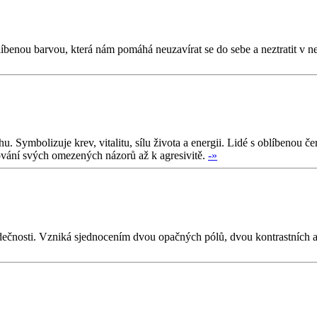
líbenou barvou, která nám pomáhá neuzavírat se do sebe a neztratit v 
 Symbolizuje krev, vitalitu, sílu života a energii. Lidé s oblíbenou če
ování svých omezených názorů až k agresivitě.
-»
i srdečnosti. Vzniká sjednocením dvou opačných pólů, dvou kontrastních