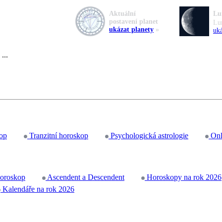
Aktuální
Lu
postavení planet
Lu
ukázat planety
»
uká
...
op
Tranzitní horoskop
Psychologická astrologie
Onl
horoskop
Ascendent a Descendent
Horoskopy na rok 2026
Kalendáře na rok 2026