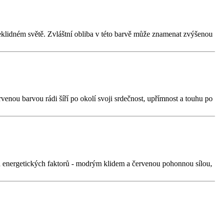
neklidném světě. Zvláštní obliba v této barvě může znamenat zvýšenou
rvenou barvou rádi šíří po okolí svoji srdečnost, upřímnost a touhu po
 a energetických faktorů - modrým klidem a červenou pohonnou sílou,