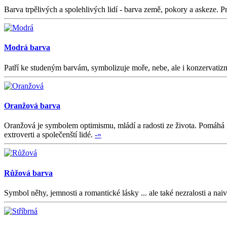
Barva trpělivých a spolehlivých lidí - barva země, pokory a askeze. Pr
Modrá barva
Patří ke studeným barvám, symbolizuje moře, nebe, ale i konzervatizmu
Oranžová barva
Oranžová je symbolem optimismu, mládí a radosti ze života. Pomáhá p
extroverti a společenští lidé.
-»
Růžová barva
Symbol něhy, jemnosti a romantické lásky ... ale také nezralosti a nai