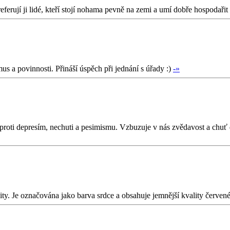
eferují ji lidé, kteří stojí nohama pevně na zemi a umí dobře hospodařit
s a povinnosti. Přináší úspěch při jednání s úřady :)
-»
roti depresím, nechuti a pesimismu. Vzbuzuje v nás zvědavost a chuť d
vity. Je označována jako barva srdce a obsahuje jemnější kvality červen