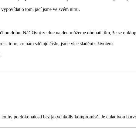
vypovídat o tom, jací jsme ve svém nitru.
čitou dobu. Náš život ze dne na den můžeme obohatit tím, že se obklop
 si toho, co nám sděluje číslo, jsme více sladěni s životem.
.
mu a touhy po dokonalosti bez jakýchkoliv kompromisů. Je chladivou bar