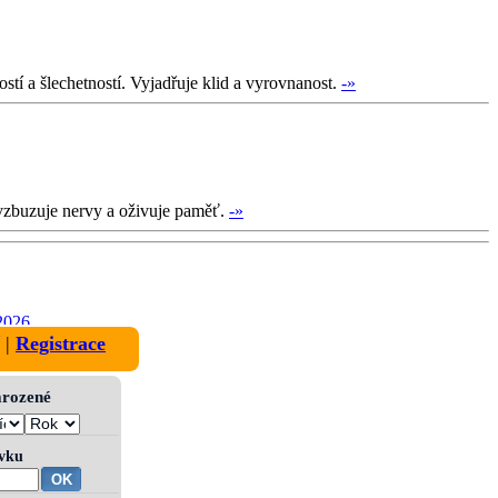
stí a šlechetností. Vyjadřuje klid a vyrovnanost.
-»
ovzbuzuje nervy a oživuje paměť.
-»
2026
|
Registrace
narozené
ívku