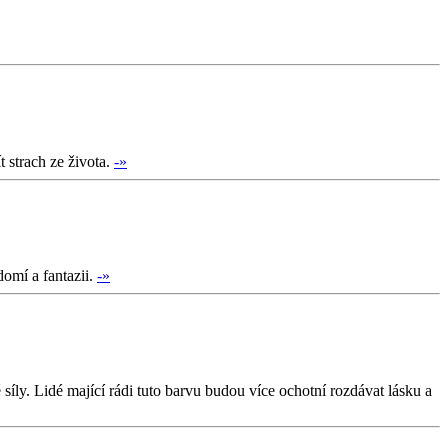
t strach ze života.
-»
domí a fantazii.
-»
íly. Lidé mající rádi tuto barvu budou více ochotní rozdávat lásku a