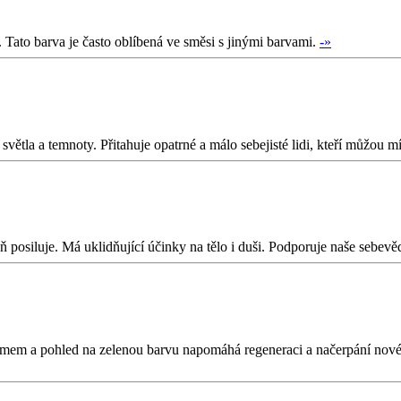
. Tato barva je často oblíbená ve směsi s jinými barvami.
-»
větla a temnoty. Přitahuje opatrné a málo sebejisté lidi, kteří můžou mí
 posiluje. Má uklidňující účinky na tělo i duši. Podporuje naše sebevě
jmem a pohled na zelenou barvu napomáhá regeneraci a načerpání nové s