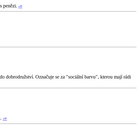
 s penězi.
-»
o dobrodružství. Označuje se za "sociální barvu", kterou mají rádi
é.
-»