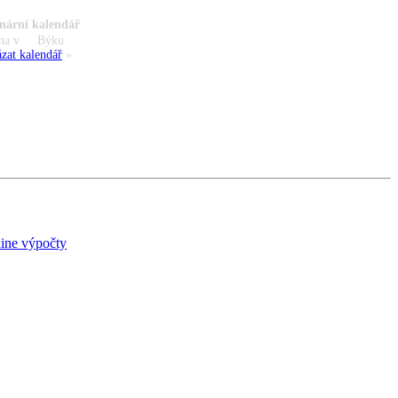
nární kalendář
na v
Býku
zat kalendář
»
ine výpočty