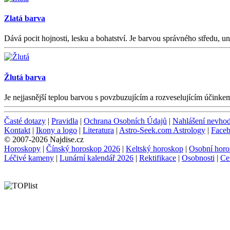
Zlatá barva
Dává pocit hojnosti, lesku a bohatství. Je barvou správného středu, u
Žlutá barva
Je nejjasnější teplou barvou s povzbuzujícím a rozveselujícím účink
Časté dotazy
|
Pravidla
|
Ochrana Osobních Údajů
|
Nahlášení nevho
Kontakt
|
Ikony a logo
|
Literatura
|
Astro-Seek.com Astrology
|
Face
© 2007-2026 Najdise.cz
Horoskopy
|
Čínský horoskop 2026
|
Keltský horoskop
|
Osobní horo
Léčivé kameny
|
Lunární kalendář 2026
|
Rektifikace
|
Osobnosti
|
Ce