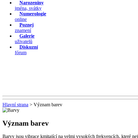
Narozeniny
jména, svátky
Numerologie
online
Poznej
znamení
Galerie
uživatelů
Diskuzní
fórum
Hlavní strana
> Význam barev
Význam barev
Barvy jsou vibrace kmitající na velmi vysokých frekvencích, které n