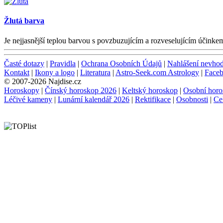
Žlutá barva
Je nejjasnější teplou barvou s povzbuzujícím a rozveselujícím účink
Časté dotazy
|
Pravidla
|
Ochrana Osobních Údajů
|
Nahlášení nevho
Kontakt
|
Ikony a logo
|
Literatura
|
Astro-Seek.com Astrology
|
Face
© 2007-2026 Najdise.cz
Horoskopy
|
Čínský horoskop 2026
|
Keltský horoskop
|
Osobní horo
Léčivé kameny
|
Lunární kalendář 2026
|
Rektifikace
|
Osobnosti
|
Ce