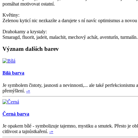
pomáhat motivovat ostatní.
Květiny:
Zelenou kyticí nic nezkazíte a darujete s ní navíc optimismus a novou ž
Drahokamy a krystaly:
Smaragd, fluorit, jadeit, malachit, mechový achát, aventurín, turmalín.
Význam dalších barev
Bílá barva
Je symbolem čistoty, jasnosti a nevinnosti,... ale také perfekcionis
přemýšlení.
-»
Černá barva
Je opakem bílé - symbolizuje tajemno, mystiku a smutek. Přesto je ob
citlivost a tajnůstkaření.
-»