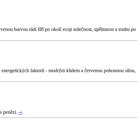
rvenou barvou rádi šíří po okolí svoji srdečnost, upřímnost a touhu po
 a energetických faktorů - modrým klidem a červenou pohonnou sílou,
 s penězi.
-»