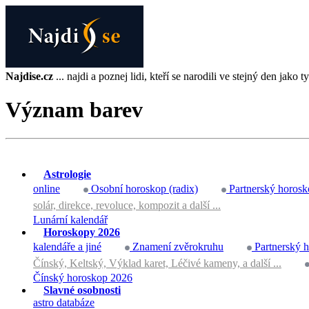
Najdise.cz
... najdi a poznej lidi, kteří se narodili ve stejný den jako ty 
Význam barev
Astrologie
online
Osobní horoskop (radix)
Partnerský horosk
solár, direkce, revoluce, kompozit a další ...
Lunární kalendář
Horoskopy 2026
kalendáře a jiné
Znamení zvěrokruhu
Partnerský 
Čínský, Keltský, Výklad karet, Léčivé kameny, a další ...
Čínský horoskop 2026
Slavné osobnosti
astro databáze