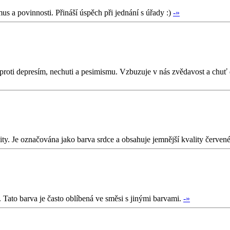
s a povinnosti. Přináší úspěch při jednání s úřady :)
-»
roti depresím, nechuti a pesimismu. Vzbuzuje v nás zvědavost a chuť d
vity. Je označována jako barva srdce a obsahuje jemnější kvality červen
. Tato barva je často oblíbená ve směsi s jinými barvami.
-»