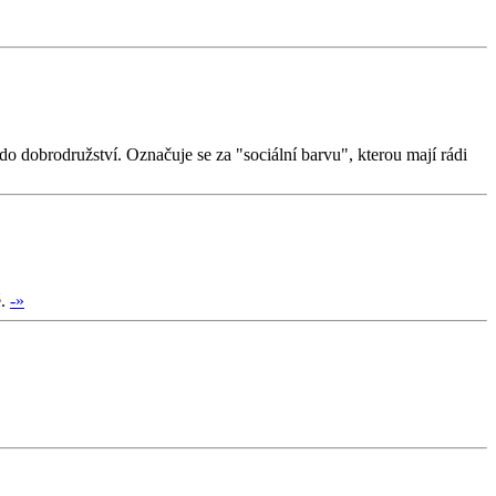
o dobrodružství. Označuje se za "sociální barvu", kterou mají rádi
é.
-»