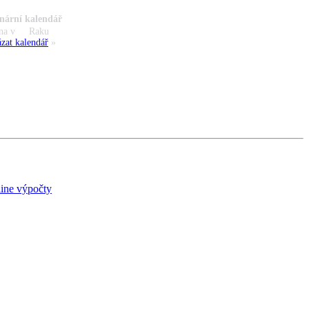
nární kalendář
na v
Raku
zat kalendář
»
ine výpočty