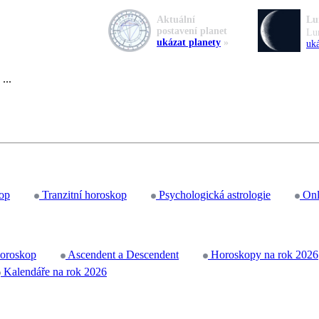
Aktuální
Lu
postavení planet
Lu
ukázat planety
»
uká
...
op
Tranzitní horoskop
Psychologická astrologie
Onl
horoskop
Ascendent a Descendent
Horoskopy na rok 2026
Kalendáře na rok 2026