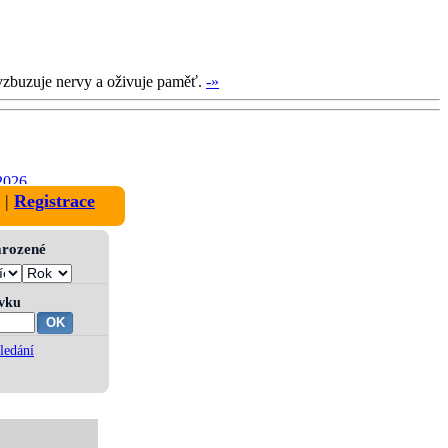
ovzbuzuje nervy a oživuje paměť.
-»
2026
|
Registrace
narozené
ívku
ledání