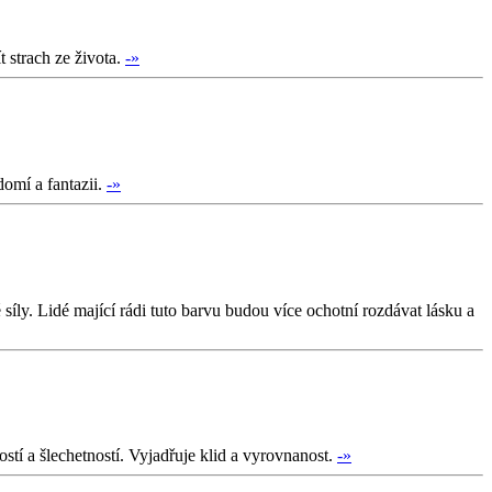
t strach ze života.
-»
domí a fantazii.
-»
íly. Lidé mající rádi tuto barvu budou více ochotní rozdávat lásku a
stí a šlechetností. Vyjadřuje klid a vyrovnanost.
-»