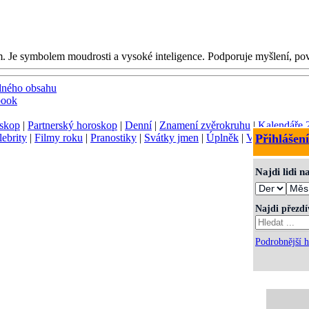
em. Je symbolem moudrosti a vysoké inteligence. Podporuje myšlení, p
dného obsahu
book
skop
|
Partnerský horoskop
|
Denní
|
Znamení zvěrokruhu
|
Kalendáře 
lebrity
|
Filmy roku
|
Pranostiky
|
Svátky jmen
|
Úplněk
|
Význam jmen
Přihlášení
Najdi lidi 
Najdi přezd
Podrobnější h