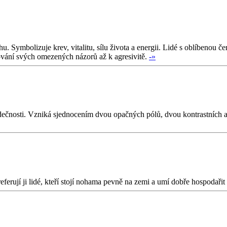
 Symbolizuje krev, vitalitu, sílu života a energii. Lidé s oblíbenou če
ování svých omezených názorů až k agresivitě.
-»
i srdečnosti. Vzniká sjednocením dvou opačných pólů, dvou kontrastních
eferují ji lidé, kteří stojí nohama pevně na zemi a umí dobře hospodařit