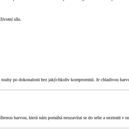
ivotní sílu.
mu a touhy po dokonalosti bez jakýchkoliv kompromisů. Je chladivou bar
líbenou barvou, která nám pomáhá neuzavírat se do sebe a neztratit v 