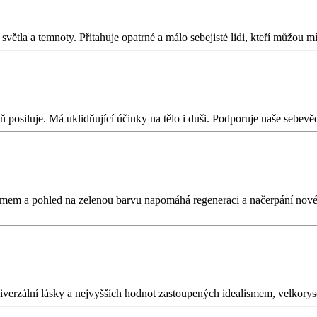
větla a temnoty. Přitahuje opatrné a málo sebejisté lidi, kteří můžou mí
 posiluje. Má uklidňující účinky na tělo i duši. Podporuje naše sebevě
jmem a pohled na zelenou barvu napomáhá regeneraci a načerpání nové s
niverzální lásky a nejvyšších hodnot zastoupených idealismem, velkoryso