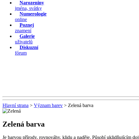
Narozeniny
jména, svátky
Numerologie
online
Poznej
znamení
Galerie
uživatelů
Diskuzní
fórum
Hlavní strana
>
Význam barev
> Zelená barva
Zelená barva
Je barvou přírody, rovnováhy, klidu a naděje. Působí uklidňujícím do